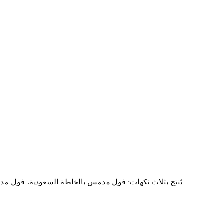
يُنتج بثلاث نكهات: فول مدمس بالخلطة السعودية، فول مدمس سادة ، وفول مدمس حار. يُعتبر فول المدمس من أطباق الإفطار.