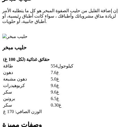
إن إضافة القليل من حليب الصفوة المبخر هو كل ما يتطلبه الأمر
لزيادة مذاق مشروباتك وأطباقك ، سواء كانت أطباق رئيسية، أو
أطباق جانبية، أو حلويات.
حليب مبخر
حقائق غذائية (لكل 100 غ)
كيلوجول554
طاقة
غ7.6
دهون
غ5.0
دهون مشبعة
غ9.6
كربوهيدرات
غ9.6
سكر
غ6.5
بروتين
غ0.30
سكر
الوزن الصافي: 170 غ
وصفات مميزة